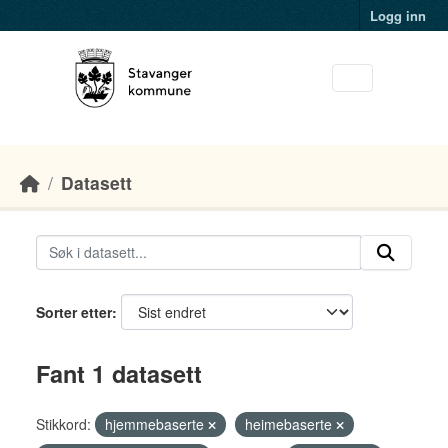
Skip to main content
Logg inn
Datasett
Sorter etter
Fant 1 datasett
Stikkord:
hjemmebaserte
heimebaserte