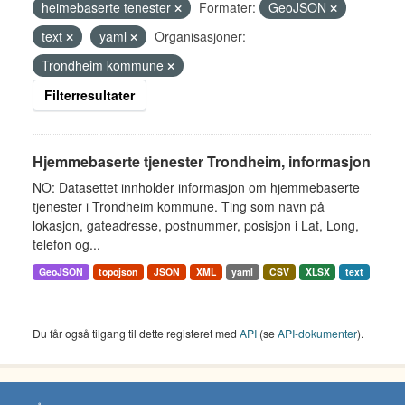
heimebaserte tenester
Formater:
GeoJSON
text
yaml
Organisasjoner:
Trondheim kommune
Filterresultater
Hjemmebaserte tjenester Trondheim, informasjon
NO: Datasettet innholder informasjon om hjemmebaserte
tjenester i Trondheim kommune. Ting som navn på
lokasjon, gateadresse, postnummer, posisjon i Lat, Long,
telefon og...
GeoJSON
topojson
JSON
XML
yaml
CSV
XLSX
text
Du får også tilgang til dette registeret med
API
(se
API-dokumenter
).