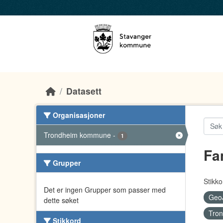
Skip to main content
Datasett
Organisasjoner
Trondheim kommune
-
1
Fa
Grupper
Stikko
Det er ingen Grupper som passer med
Geo
dette søket
Tro
Stikkord