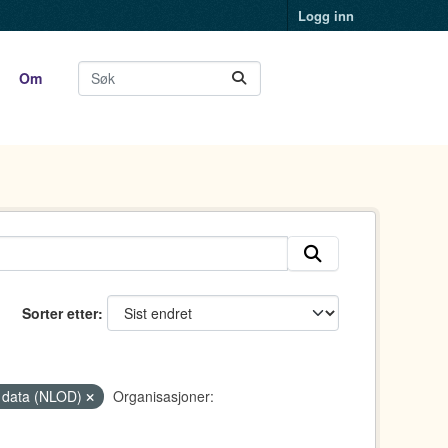
Logg inn
Om
Sorter etter
ge data (NLOD)
Organisasjoner: