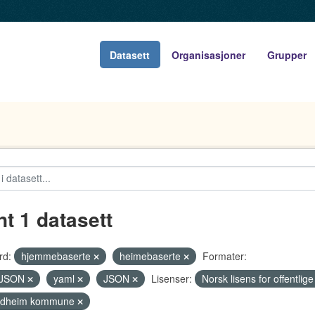
Datasett
Organisasjoner
Grupper
nt 1 datasett
rd:
hjemmebaserte
heimebaserte
Formater:
JSON
yaml
JSON
Lisenser:
Norsk lisens for offentli
ndheim kommune