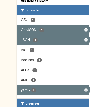
Vis flere Stikkord
Formater
CSV
-
1
GeoJSON
-
1
JSON
-
1
text
-
1
topojson
-
1
XLSX
-
1
XML
-
1
yaml
-
1
Lisenser