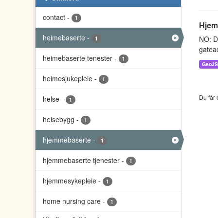
contact
-
1
Hjem
heimebaserte
-
NO: D
1
gatead
heimebaserte tenester
-
1
GeoJ
heimesjukepleie
-
1
Du får 
helse
-
1
helsebygg
-
1
hjemmebaserte
-
1
hjemmebaserte tjenester
-
1
hjemmesykepleie
-
1
home nursing care
-
1