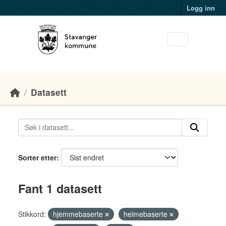
Skip to main content
Logg inn
Datasett
Sorter etter
Fant 1 datasett
Stikkord:
hjemmebaserte
heimebaserte