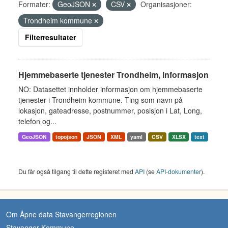
Formater:
GeoJSON
CSV
Organisasjoner:
Trondheim kommune
Filterresultater
Hjemmebaserte tjenester Trondheim, informasjon
NO: Datasettet innholder informasjon om hjemmebaserte
tjenester i Trondheim kommune. Ting som navn på
lokasjon, gateadresse, postnummer, posisjon i Lat, Long,
telefon og...
GeoJSON
topojson
JSON
XML
yaml
CSV
XLSX
text
Du får også tilgang til dette registeret med
API
(se
API-dokumenter
).
Om Åpne data Stavangerregionen
Stavanger Kommune