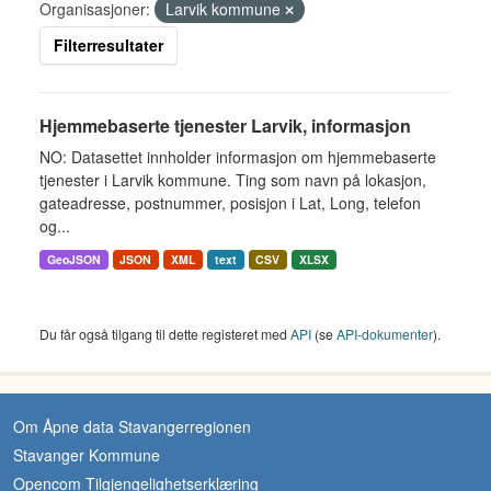
Organisasjoner:
Larvik kommune
Filterresultater
Hjemmebaserte tjenester Larvik, informasjon
NO: Datasettet innholder informasjon om hjemmebaserte
tjenester i Larvik kommune. Ting som navn på lokasjon,
gateadresse, postnummer, posisjon i Lat, Long, telefon
og...
GeoJSON
JSON
XML
text
CSV
XLSX
Du får også tilgang til dette registeret med
API
(se
API-dokumenter
).
Om Åpne data Stavangerregionen
Stavanger Kommune
Opencom Tilgjengelighetserklæring