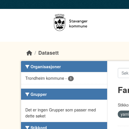
Skip to main content
Datasett
Organisasjoner
Trondheim kommune
-
1
Fa
Grupper
Stikko
Det er ingen Grupper som passer med
yam
dette søket
Stikkord