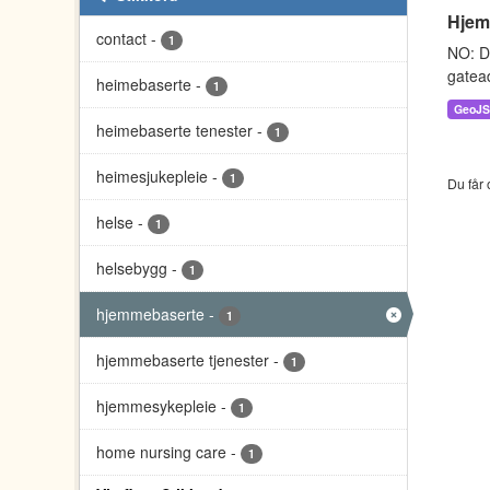
Hjem
contact
-
1
NO: D
gatead
heimebaserte
-
1
GeoJ
heimebaserte tenester
-
1
heimesjukepleie
-
1
Du får 
helse
-
1
helsebygg
-
1
hjemmebaserte
-
1
hjemmebaserte tjenester
-
1
hjemmesykepleie
-
1
home nursing care
-
1