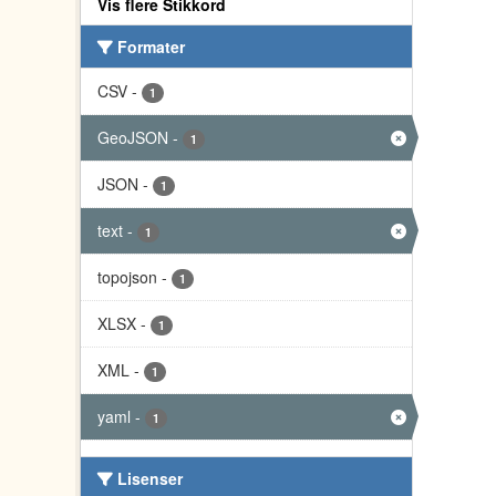
Vis flere Stikkord
Formater
CSV
-
1
GeoJSON
-
1
JSON
-
1
text
-
1
topojson
-
1
XLSX
-
1
XML
-
1
yaml
-
1
Lisenser