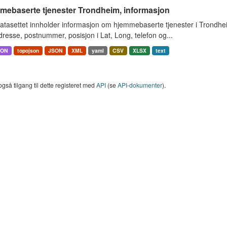
mebaserte tjenester Trondheim, informasjon
atasettet innholder informasjon om hjemmebaserte tjenester i Trondh
resse, postnummer, posisjon i Lat, Long, telefon og...
SON
topojson
JSON
XML
yaml
CSV
XLSX
text
også tilgang til dette registeret med
API
(se
API-dokumenter
).