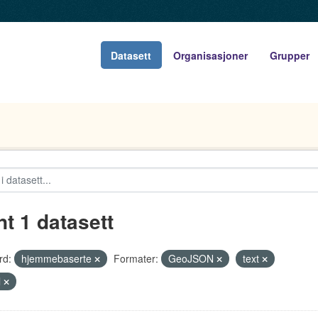
Datasett
Organisasjoner
Grupper
nt 1 datasett
rd:
hjemmebaserte
Formater:
GeoJSON
text
l