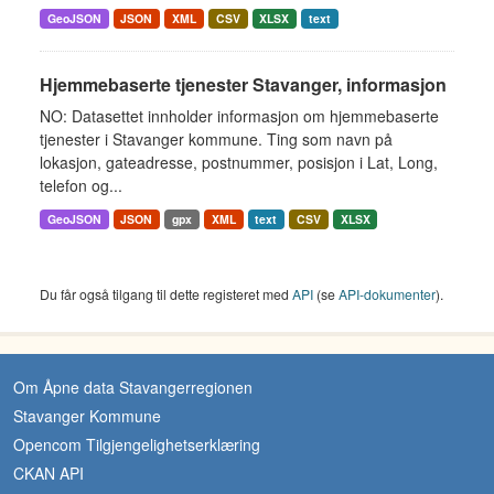
GeoJSON
JSON
XML
CSV
XLSX
text
Hjemmebaserte tjenester Stavanger, informasjon
NO: Datasettet innholder informasjon om hjemmebaserte
tjenester i Stavanger kommune. Ting som navn på
lokasjon, gateadresse, postnummer, posisjon i Lat, Long,
telefon og...
GeoJSON
JSON
gpx
XML
text
CSV
XLSX
Du får også tilgang til dette registeret med
API
(se
API-dokumenter
).
Om Åpne data Stavangerregionen
Stavanger Kommune
Opencom Tilgjengelighetserklæring
CKAN API