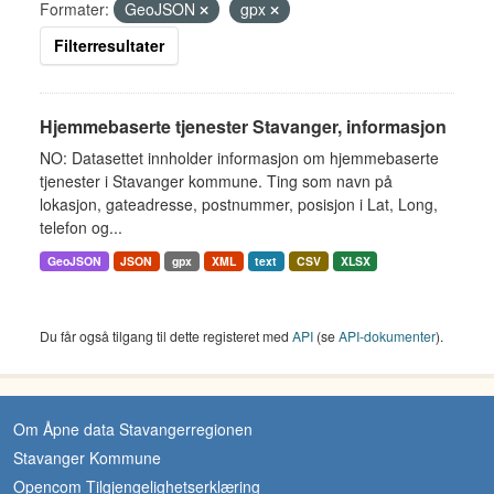
Formater:
GeoJSON
gpx
Filterresultater
Hjemmebaserte tjenester Stavanger, informasjon
NO: Datasettet innholder informasjon om hjemmebaserte
tjenester i Stavanger kommune. Ting som navn på
lokasjon, gateadresse, postnummer, posisjon i Lat, Long,
telefon og...
GeoJSON
JSON
gpx
XML
text
CSV
XLSX
Du får også tilgang til dette registeret med
API
(se
API-dokumenter
).
Om Åpne data Stavangerregionen
Stavanger Kommune
Opencom Tilgjengelighetserklæring