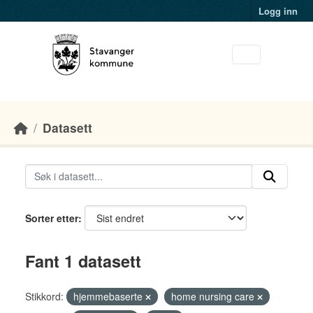
Skip to main content
Logg inn
Datasett
Sorter etter
Fant 1 datasett
Stikkord:
hjemmebaserte
home nursing care