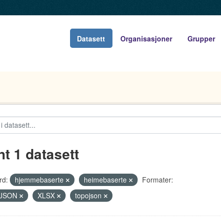
Datasett
Organisasjoner
Grupper
nt 1 datasett
rd:
hjemmebaserte
heimebaserte
Formater:
JSON
XLSX
topojson