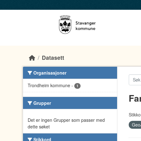
Skip to main content
Datasett
Organisasjoner
Trondheim kommune
-
1
Fa
Grupper
Stikko
Det er ingen Grupper som passer med
Geo
dette søket
Stikkord