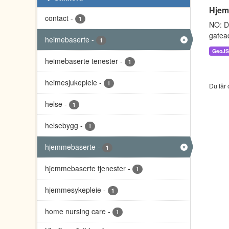
Hjem
contact
-
1
NO: D
gatead
heimebaserte
-
1
GeoJ
heimebaserte tenester
-
1
heimesjukepleie
-
1
Du får 
helse
-
1
helsebygg
-
1
hjemmebaserte
-
1
hjemmebaserte tjenester
-
1
hjemmesykepleie
-
1
home nursing care
-
1