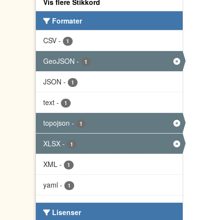
Vis flere Stikkord
Formater
CSV
-
1
GeoJSON
-
1
JSON
-
1
text
-
1
topojson
-
1
XLSX
-
1
XML
-
1
yaml
-
1
Lisenser