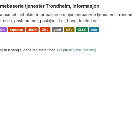
mebaserte tjenester Trondheim, informasjon
atasettet innholder informasjon om hjemmebaserte tjenester i Trondh
resse, postnummer, posisjon i Lat, Long, telefon og...
SON
topojson
JSON
XML
yaml
CSV
XLSX
text
også tilgang til dette registeret med
API
(se
API-dokumenter
).