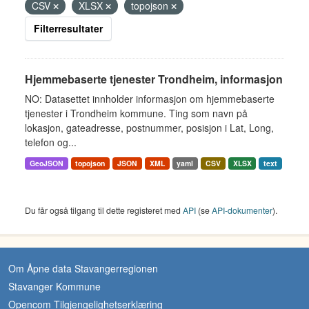
CSV
XLSX
topojson
Filterresultater
Hjemmebaserte tjenester Trondheim, informasjon
NO: Datasettet innholder informasjon om hjemmebaserte
tjenester i Trondheim kommune. Ting som navn på
lokasjon, gateadresse, postnummer, posisjon i Lat, Long,
telefon og...
GeoJSON
topojson
JSON
XML
yaml
CSV
XLSX
text
Du får også tilgang til dette registeret med
API
(se
API-dokumenter
).
Om Åpne data Stavangerregionen
Stavanger Kommune
Opencom Tilgjengelighetserklæring