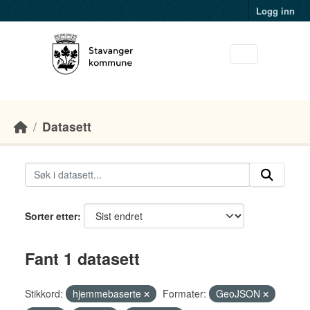
Skip to main content
Logg inn
Datasett
Sorter etter
Fant 1 datasett
Stikkord:
hjemmebaserte
Formater:
GeoJSON