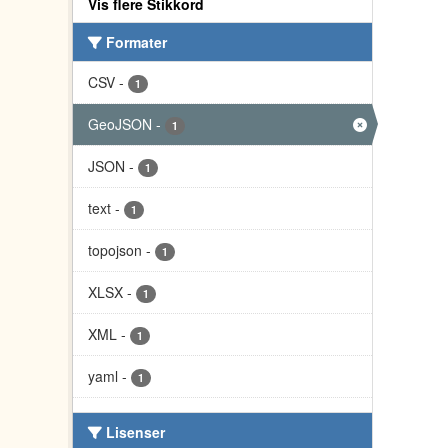
Vis flere Stikkord
Formater
CSV
-
1
GeoJSON
-
1
JSON
-
1
text
-
1
topojson
-
1
XLSX
-
1
XML
-
1
yaml
-
1
Lisenser