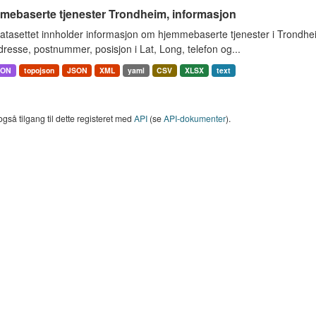
mebaserte tjenester Trondheim, informasjon
atasettet innholder informasjon om hjemmebaserte tjenester i Trondh
resse, postnummer, posisjon i Lat, Long, telefon og...
SON
topojson
JSON
XML
yaml
CSV
XLSX
text
også tilgang til dette registeret med
API
(se
API-dokumenter
).