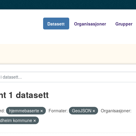
Datasett
Organisasjoner
Grupper
nt 1 datasett
rd:
hjemmebaserte
Formater:
GeoJSON
Organisasjoner:
ndheim kommune