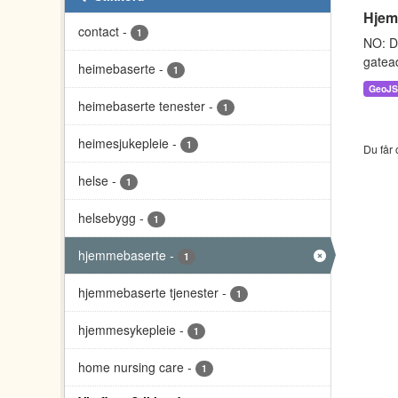
Hjem
contact
-
1
NO: D
gatead
heimebaserte
-
1
GeoJ
heimebaserte tenester
-
1
heimesjukepleie
-
1
Du får 
helse
-
1
helsebygg
-
1
hjemmebaserte
-
1
hjemmebaserte tjenester
-
1
hjemmesykepleie
-
1
home nursing care
-
1