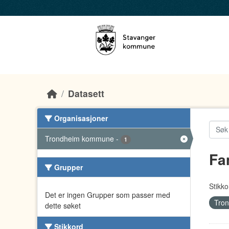
Skip to main content
Datasett
Organisasjoner
Trondheim kommune
-
1
Fa
Grupper
Stikko
Det er ingen Grupper som passer med
Tro
dette søket
Stikkord