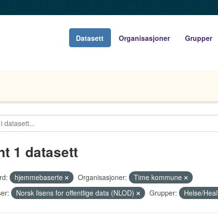
Datasett
Organisasjoner
Grupper
nt 1 datasett
rd:
hjemmebaserte
Organisasjoner:
Time kommune
er:
Norsk lisens for offentlige data (NLOD)
Grupper:
Helse/Hea