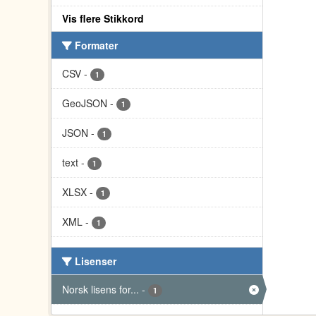
Vis flere Stikkord
Formater
CSV
-
1
GeoJSON
-
1
JSON
-
1
text
-
1
XLSX
-
1
XML
-
1
Lisenser
Norsk lisens for...
-
1