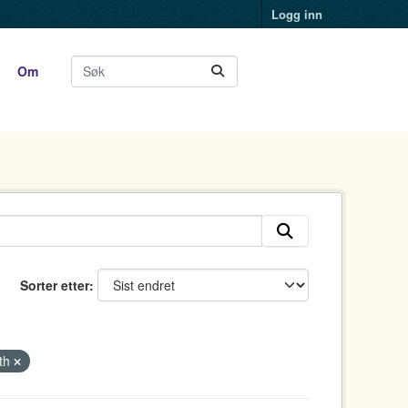
Logg inn
Om
Sorter etter
lth