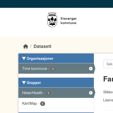
Skip to main content
Datasett
Organisasjoner
Time kommune
-
1
Fa
Grupper
Stikko
Helse/Health
-
1
Lisens
Kart/Map
-
1