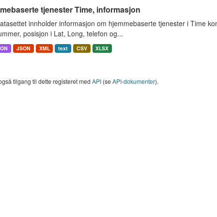
mebaserte tjenester Time, informasjon
atasettet innholder informasjon om hjemmebaserte tjenester i Time k
mmer, posisjon i Lat, Long, telefon og...
SON
JSON
XML
text
CSV
XLSX
også tilgang til dette registeret med
API
(se
API-dokumenter
).