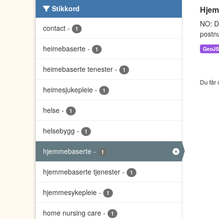
Stikkord
Hjem
NO: D
contact
-
1
postnu
heimebaserte
-
GeoJ
1
heimebaserte tenester
-
1
Du får 
heimesjukepleie
-
1
helse
-
1
helsebygg
-
1
hjemmebaserte
-
1
hjemmebaserte tjenester
-
1
hjemmesykepleie
-
1
home nursing care
-
1