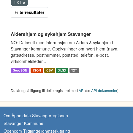
TXT
Filterresultater
Aldershjem og sykehjem Stavanger
NO: Datasett med informasjon om Alders & sykehjem i
Stavanger kommune. Opplysninger om hvert hjem (navn,
gateadresse, postnummer, poststed, telefon, e-post,
virksomhetsleder...
GeoJSON
JSON
CSV
XLSX
TXT
Du får også tilgang til dette registeret med
API
(se
API-dokumenter
).
Om Åpne data Stavangerregionen
Stavanger Kommune
Opencom Tilgjengelighetserklæring