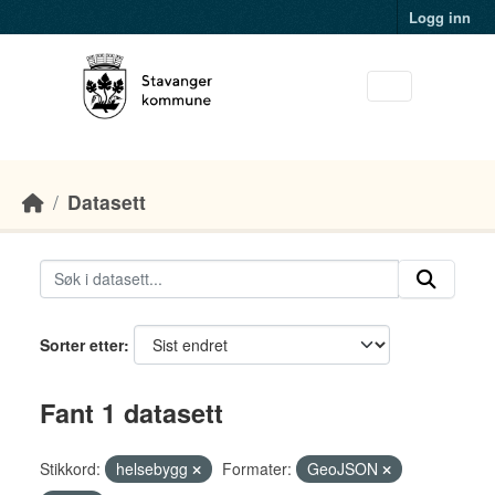
Skip to main content
Logg inn
Datasett
Sorter etter
Fant 1 datasett
Stikkord:
helsebygg
Formater:
GeoJSON