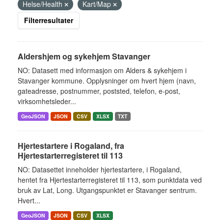
Helse/Health
Kart/Map
Filterresultater
Aldershjem og sykehjem Stavanger
NO: Datasett med informasjon om Alders & sykehjem i
Stavanger kommune. Opplysninger om hvert hjem (navn,
gateadresse, postnummer, poststed, telefon, e-post,
virksomhetsleder...
GeoJSON
JSON
CSV
XLSX
TXT
Hjertestartere i Rogaland, fra
Hjertestarterregisteret til 113
NO: Datasettet inneholder hjertestartere, i Rogaland,
hentet fra Hjertestarterregisteret til 113, som punktdata ved
bruk av Lat, Long. Utgangspunktet er Stavanger sentrum.
Hvert...
GeoJSON
JSON
CSV
XLSX