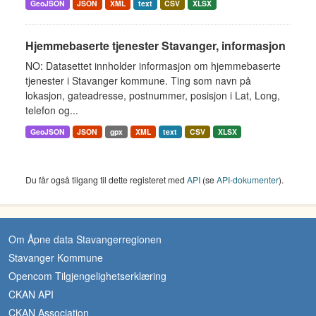
GeoJSON
JSON
XML
text
CSV
XLSX
Hjemmebaserte tjenester Stavanger, informasjon
NO: Datasettet innholder informasjon om hjemmebaserte
tjenester i Stavanger kommune. Ting som navn på
lokasjon, gateadresse, postnummer, posisjon i Lat, Long,
telefon og...
GeoJSON
JSON
gpx
XML
text
CSV
XLSX
Du får også tilgang til dette registeret med
API
(se
API-dokumenter
).
Om Åpne data Stavangerregionen
Stavanger Kommune
Opencom Tilgjengelighetserklæring
CKAN API
CKAN Association