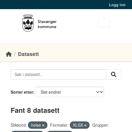
Skip to main content
Logg inn
Datasett
Sorter etter
Fant 8 datasett
Stikkord:
helse
Formater:
XLSX
Grupper: