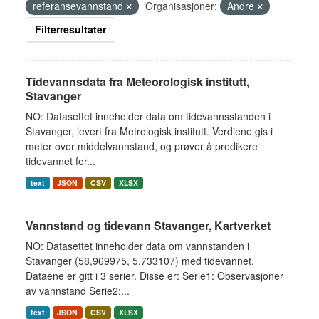
referansevannstand
Organisasjoner:
Andre
Filterresultater
Tidevannsdata fra Meteorologisk institutt,
Stavanger
NO: Datasettet inneholder data om tidevannsstanden i
Stavanger, levert fra Metrologisk institutt. Verdiene gis i
meter over middelvannstand, og prøver å predikere
tidevannet for...
text
JSON
CSV
XLSX
Vannstand og tidevann Stavanger, Kartverket
NO: Datasettet inneholder data om vannstanden i
Stavanger (58,969975, 5,733107) med tidevannet.
Dataene er gitt i 3 serier. Disse er: Serie1: Observasjoner
av vannstand Serie2:...
text
JSON
CSV
XLSX