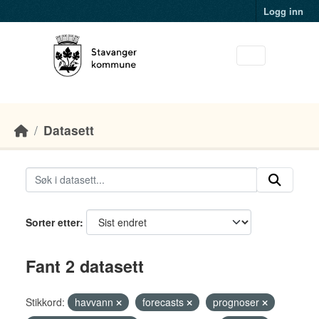
Skip to main content
Logg inn
Datasett
Sorter etter
Fant 2 datasett
Stikkord:
havvann
forecasts
prognoser