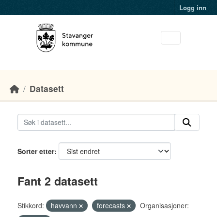
Skip to main content
Logg inn
Datasett
Sorter etter
Fant 2 datasett
Stikkord:
havvann
forecasts
Organisasjoner: