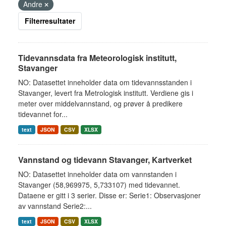
Andre
Filterresultater
Tidevannsdata fra Meteorologisk institutt,
Stavanger
NO: Datasettet inneholder data om tidevannsstanden i
Stavanger, levert fra Metrologisk institutt. Verdiene gis i
meter over middelvannstand, og prøver å predikere
tidevannet for...
text
JSON
CSV
XLSX
Vannstand og tidevann Stavanger, Kartverket
NO: Datasettet inneholder data om vannstanden i
Stavanger (58,969975, 5,733107) med tidevannet.
Dataene er gitt i 3 serier. Disse er: Serie1: Observasjoner
av vannstand Serie2:...
text
JSON
CSV
XLSX