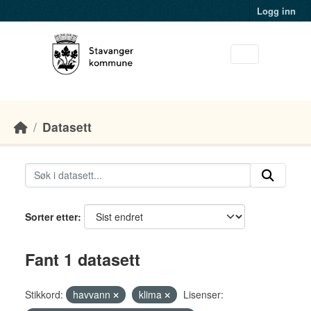
Skip to main content
Logg inn
Datasett
Sorter etter
Fant 1 datasett
Stikkord:
havvann
klima
Lisenser: