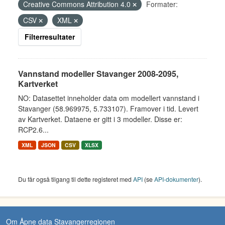
Creative Commons Attribution 4.0
Formater:
CSV
XML
Filterresultater
Vannstand modeller Stavanger 2008-2095,
Kartverket
NO: Datasettet inneholder data om modellert vannstand i
Stavanger (58.969975, 5.733107). Framover i tid. Levert
av Kartverket. Dataene er gitt i 3 modeller. Disse er:
RCP2.6...
XML
JSON
CSV
XLSX
Du får også tilgang til dette registeret med
API
(se
API-dokumenter
).
Om Åpne data Stavangerregionen