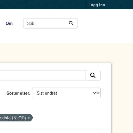
Logg inn
Om
Sorter etter
ige data (NLOD)