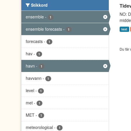
Stikkord
Tidev
NO: Da
ensemble
-
1
middel
ensemble forecasts
-
text
1
forecasts
-
1
Du får 
hav
-
1
havn
-
1
havvann
-
1
level
-
1
met
-
1
MET
-
1
meteorological
-
1