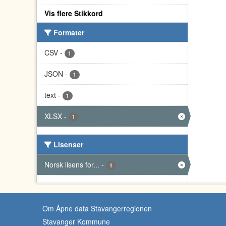
Vis flere Stikkord
Formater
CSV
-
1
JSON
-
1
text
-
1
XLSX
-
1
Lisenser
Norsk lisens for...
-
1
Om Åpne data Stavangerregionen
Stavanger Kommune