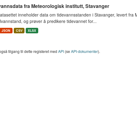
annsdata fra Meteorologisk institutt, Stavanger
tasettet inneholder data om tidevannsstanden i Stavanger, levert fra Met
vannstand, og prøver å predikere tidevannet for...
JSON
CSV
XLSX
også tilgang til dette registeret med
API
(se
API-dokumenter
).