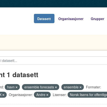
Datasett
Organisasjoner
Grupper
nt 1 datasett
rd:
havn
ensemble forecasts
ensemble
Formater:
X
Organisasjoner:
Andre
Lisenser:
Norsk lisens for offentl