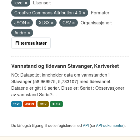
level
Lisenser:
Creative Commons Attribution 4.0
Formater:
JSON
XLSX
CSV
Organisasjoner:
Andre
Filterresultater
Vannstand og tidevann Stavanger, Kartverket
NO: Datasettet inneholder data om vannstanden i
Stavanger (58,969975, 5,733107) med tidevannet.
Dataene er gitt i 3 serier. Disse er: Serie1: Observasjoner
av vannstand Serie2:...
text
JSON
CSV
XLSX
Du får også tilgang til dette registeret med
API
(se
API-dokumenter
).