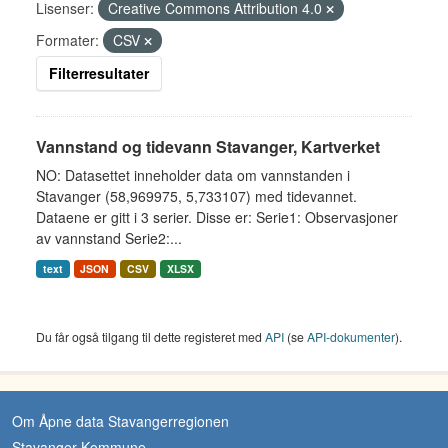
Lisenser:
Creative Commons Attribution 4.0
Formater:
CSV
Filterresultater
Vannstand og tidevann Stavanger, Kartverket
NO: Datasettet inneholder data om vannstanden i
Stavanger (58,969975, 5,733107) med tidevannet.
Dataene er gitt i 3 serier. Disse er: Serie1: Observasjoner
av vannstand Serie2:...
text
JSON
CSV
XLSX
Du får også tilgang til dette registeret med
API
(se
API-dokumenter
).
Om Åpne data Stavangerregionen
Stavanger Kommune