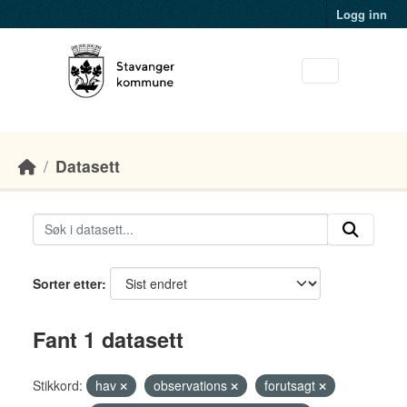
Skip to main content
Logg inn
Datasett
Sorter etter
Fant 1 datasett
Stikkord:
hav
observations
forutsagt