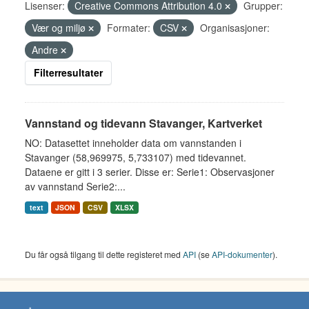
Lisenser:
Creative Commons Attribution 4.0
Grupper:
Vær og miljø
Formater:
CSV
Organisasjoner:
Andre
Filterresultater
Vannstand og tidevann Stavanger, Kartverket
NO: Datasettet inneholder data om vannstanden i
Stavanger (58,969975, 5,733107) med tidevannet.
Dataene er gitt i 3 serier. Disse er: Serie1: Observasjoner
av vannstand Serie2:...
text
JSON
CSV
XLSX
Du får også tilgang til dette registeret med
API
(se
API-dokumenter
).