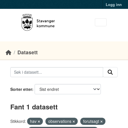
Skip to main content
Logg inn
Datasett
Sorter etter
Fant 1 datasett
Stikkord:
hav
observations
forutsagt