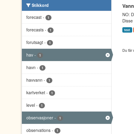
Stikkord
Vann
NO: Da
forecast
-
1
Disse 
forecasts
-
text
1
forutsagt
-
1
Du får 
hav
-
1
havn
-
1
havvann
-
1
kartverket
-
1
level
-
1
observasjoner
-
1
observations
-
1