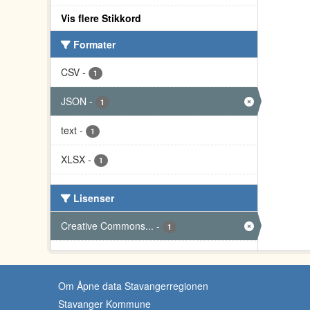
Vis flere Stikkord
Formater
CSV
-
1
JSON
-
1
text
-
1
XLSX
-
1
Lisenser
Creative Commons...
-
1
Om Åpne data Stavangerregionen
Stavanger Kommune