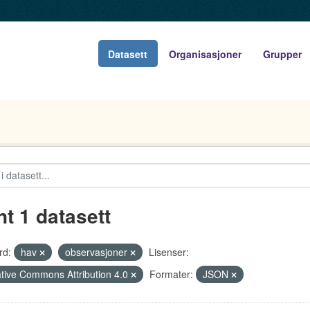
Datasett
Organisasjoner
Grupper
nt 1 datasett
rd:
hav
observasjoner
Lisenser:
tive Commons Attribution 4.0
Formater:
JSON