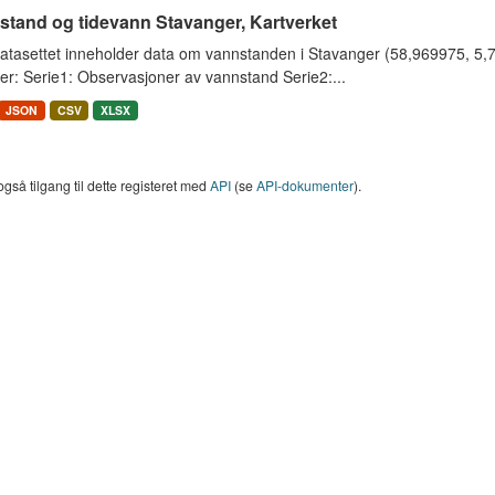
stand og tidevann Stavanger, Kartverket
tasettet inneholder data om vannstanden i Stavanger (58,969975, 5,733
er: Serie1: Observasjoner av vannstand Serie2:...
JSON
CSV
XLSX
også tilgang til dette registeret med
API
(se
API-dokumenter
).