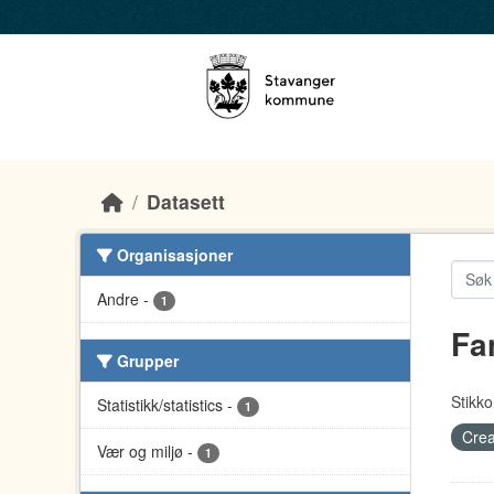
Skip to main content
Datasett
Organisasjoner
Andre
-
1
Fa
Grupper
Stikko
Statistikk/statistics
-
1
Crea
Vær og miljø
-
1