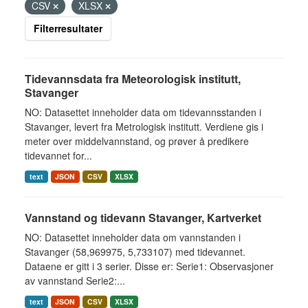
CSV
XLSX
Filterresultater
Tidevannsdata fra Meteorologisk institutt,
Stavanger
NO: Datasettet inneholder data om tidevannsstanden i
Stavanger, levert fra Metrologisk institutt. Verdiene gis i
meter over middelvannstand, og prøver å predikere
tidevannet for...
text
JSON
CSV
XLSX
Vannstand og tidevann Stavanger, Kartverket
NO: Datasettet inneholder data om vannstanden i
Stavanger (58,969975, 5,733107) med tidevannet.
Dataene er gitt i 3 serier. Disse er: Serie1: Observasjoner
av vannstand Serie2:...
text
JSON
CSV
XLSX