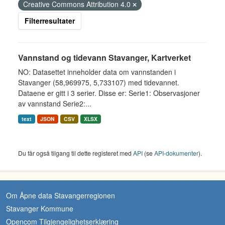
Creative Commons Attribution 4.0
Filterresultater
Vannstand og tidevann Stavanger, Kartverket
NO: Datasettet inneholder data om vannstanden i
Stavanger (58,969975, 5,733107) med tidevannet.
Dataene er gitt i 3 serier. Disse er: Serie1: Observasjoner
av vannstand Serie2:...
text
JSON
CSV
XLSX
Du får også tilgang til dette registeret med
API
(se
API-dokumenter
).
Om Åpne data Stavangerregionen
Stavanger Kommune
Opencom Tilgjengelighetserklæring