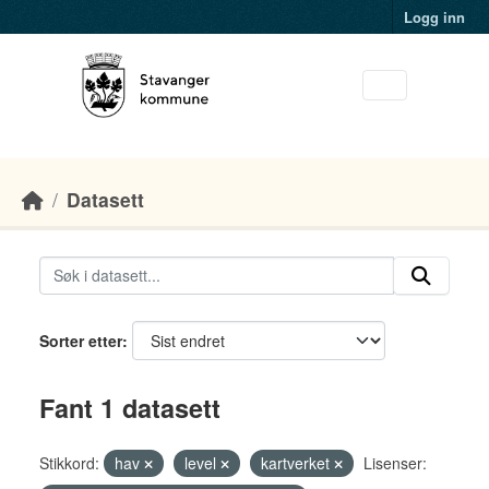
Skip to main content
Logg inn
Datasett
Sorter etter
Fant 1 datasett
Stikkord:
hav
level
kartverket
Lisenser: