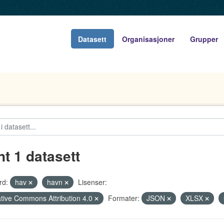
Datasett
Organisasjoner
Grupper
nt 1 datasett
rd:
hav
havn
Lisenser:
tive Commons Attribution 4.0
Formater:
JSON
XLSX