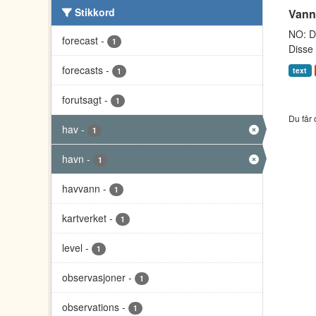
Stikkord
Vann
NO: Da
forecast
-
1
Disse 
forecasts
-
text
1
forutsagt
-
1
Du får 
hav
-
1
havn
-
1
havvann
-
1
kartverket
-
1
level
-
1
observasjoner
-
1
observations
-
1