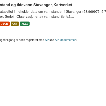
stand og tidevann Stavanger, Kartverket
tasettet inneholder data om vannstanden i Stavanger (58,969975, 5,733
er: Serie1: Observasjoner av vannstand Serie2:...
JSON
CSV
XLSX
også tilgang til dette registeret med
API
(se
API-dokumenter
).