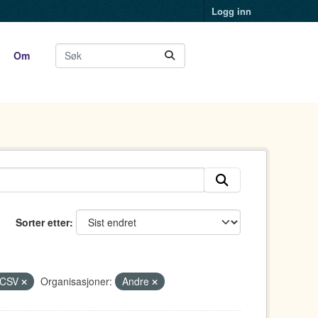
Logg inn
Om
Sorter etter
CSV
Organisasjoner:
Andre