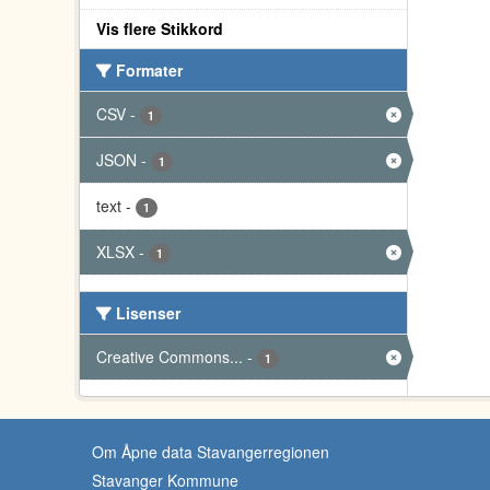
Vis flere Stikkord
Formater
CSV
-
1
JSON
-
1
text
-
1
XLSX
-
1
Lisenser
Creative Commons...
-
1
Om Åpne data Stavangerregionen
Stavanger Kommune