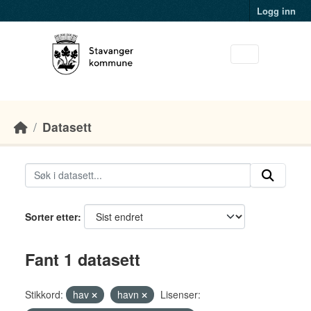
Skip to main content
Logg inn
Datasett
Sorter etter
Fant 1 datasett
Stikkord:
hav
havn
Lisenser: