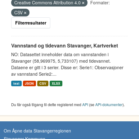
Creative Commons Attribution 4.0
Formater:
CSV
Filterresultater
Vannstand og tidevann Stavanger, Kartverket
NO: Datasettet inneholder data om vannstanden i
Stavanger (58,969975, 5,733107) med tidevannet.
Dataene er gitt i 3 serier. Disse er: Serie1: Observasjoner
av vannstand Serie2:...
text
JSON
CSV
XLSX
Du får også tilgang til dette registeret med
API
(se
API-dokumenter
).
Om Åpne data Stavangerregionen
Stavanger Kommune