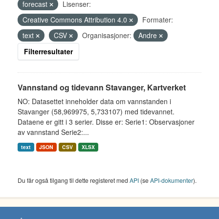
forecast
Lisenser:
Creative Commons Attribution 4.0
Formater:
text
CSV
Organisasjoner:
Andre
Filterresultater
Vannstand og tidevann Stavanger, Kartverket
NO: Datasettet inneholder data om vannstanden i
Stavanger (58,969975, 5,733107) med tidevannet.
Dataene er gitt i 3 serier. Disse er: Serie1: Observasjoner
av vannstand Serie2:...
text
JSON
CSV
XLSX
Du får også tilgang til dette registeret med
API
(se
API-dokumenter
).