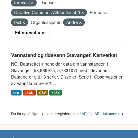
forecast
Lisenser:
Creative Commons Attribution 4.0
Formater:
text
Organisasjoner:
Andre
Filterresultater
Vannstand og tidevann Stavanger, Kartverket
NO: Datasettet inneholder data om vannstanden i
Stavanger (58,969975, 5,733107) med tidevannet.
Dataene er gitt i 3 serier. Disse er: Serie1: Observasjoner
av vannstand Serie2:...
text
JSON
CSV
XLSX
Du får også tilgang til dette registeret med
API
(se
API-dokumenter
).