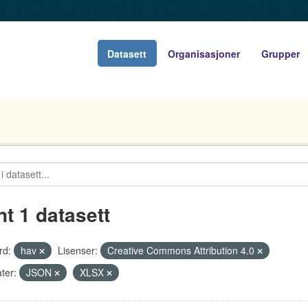
Datasett
Organisasjoner
Grupper
nt 1 datasett
rd:
hav
Lisenser:
Creative Commons Attribution 4.0
ter:
JSON
XLSX