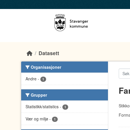
Skip to main content
Datasett
Organisasjoner
Andre
-
1
Fa
Grupper
Stikko
Statistikk/statistics
-
1
Forma
Vær og miljø
-
1