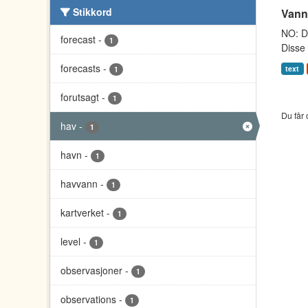
Stikkord
Vann
NO: Da
forecast
-
1
Disse 
forecasts
-
text
1
forutsagt
-
1
Du får 
hav
-
1
havn
-
1
havvann
-
1
kartverket
-
1
level
-
1
observasjoner
-
1
observations
-
1