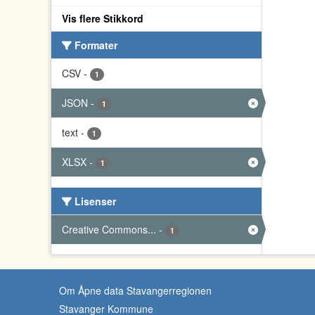
Vis flere Stikkord
Formater
CSV
-
1
JSON
-
1
text
-
1
XLSX
-
1
Lisenser
Creative Commons...
-
1
Om Åpne data Stavangerregionen
Stavanger Kommune