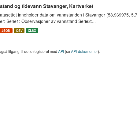
stand og tidevann Stavanger, Kartverket
tasettet inneholder data om vannstanden i Stavanger (58,969975, 5,733
er: Serie1: Observasjoner av vannstand Serie2:...
JSON
CSV
XLSX
også tilgang til dette registeret med
API
(se
API-dokumenter
).