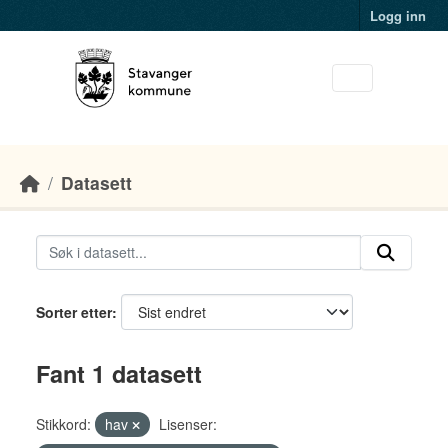
Skip to main content
Logg inn
Datasett
Sorter etter
Fant 1 datasett
Stikkord:
hav
Lisenser: