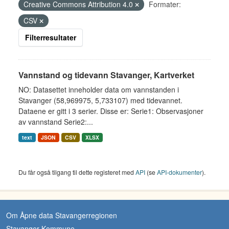
Creative Commons Attribution 4.0
Formater:
CSV
Filterresultater
Vannstand og tidevann Stavanger, Kartverket
NO: Datasettet inneholder data om vannstanden i
Stavanger (58,969975, 5,733107) med tidevannet.
Dataene er gitt i 3 serier. Disse er: Serie1: Observasjoner
av vannstand Serie2:...
text
JSON
CSV
XLSX
Du får også tilgang til dette registeret med
API
(se
API-dokumenter
).
Om Åpne data Stavangerregionen
Stavanger Kommune