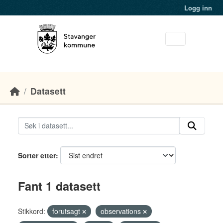
Skip to main content
Logg inn
Datasett
Sorter etter
Fant 1 datasett
Stikkord:
forutsagt
observations