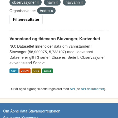
observasjoner
havn
havvann
Organisasjoner:
Andre
Filterresultater
Vannstand og tidevann Stavanger, Kartverket
NO: Datasettet inneholder data om vannstanden i
Stavanger (58,969975, 5,733107) med tidevannet.
Dataene er gitt i 3 serier. Disse er: Serie1: Observasjoner
av vannstand Serie2:...
text
JSON
CSV
XLSX
Du får også tilgang til dette registeret med
API
(se
API-dokumenter
).
Om Åpne data Stavangerregionen
Stavanger Kommune