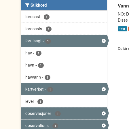
Stikkord
Vann
NO: Da
forecast
-
1
Disse 
forecasts
-
text
1
forutsagt
-
1
Du får 
hav
-
1
havn
-
1
havvann
-
1
kartverket
-
1
level
-
1
observasjoner
-
1
observations
-
1