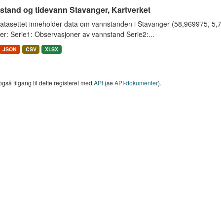
stand og tidevann Stavanger, Kartverket
tasettet inneholder data om vannstanden i Stavanger (58,969975, 5,733
er: Serie1: Observasjoner av vannstand Serie2:...
JSON
CSV
XLSX
også tilgang til dette registeret med
API
(se
API-dokumenter
).