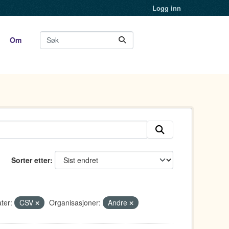
Logg inn
Om
Sorter etter
ter:
CSV
Organisasjoner:
Andre