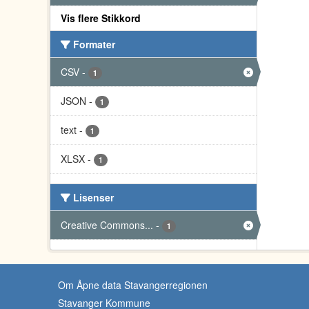
Vis flere Stikkord
Formater
CSV
-
1
JSON
-
1
text
-
1
XLSX
-
1
Lisenser
Creative Commons...
-
1
Om Åpne data Stavangerregionen
Stavanger Kommune