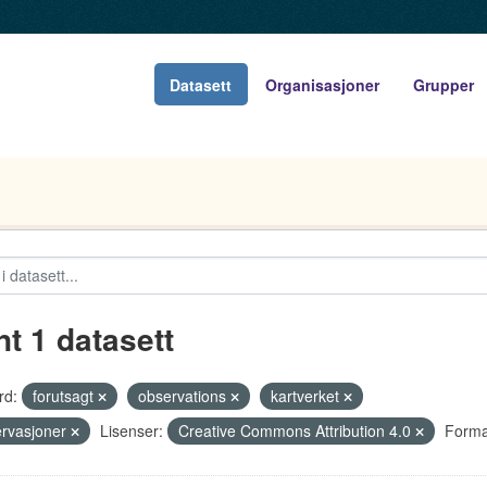
Datasett
Organisasjoner
Grupper
nt 1 datasett
rd:
forutsagt
observations
kartverket
rvasjoner
Lisenser:
Creative Commons Attribution 4.0
Forma