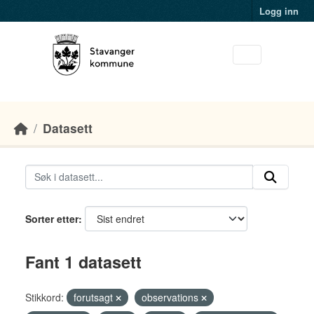
Skip to main content
Logg inn
Datasett
Sorter etter
Fant 1 datasett
Stikkord:
forutsagt
observations