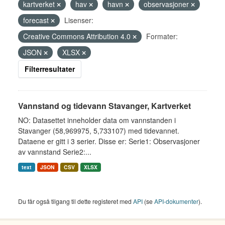
kartverket
hav
havn
observasjoner
forecast
Lisenser:
Creative Commons Attribution 4.0
Formater:
JSON
XLSX
Filterresultater
Vannstand og tidevann Stavanger, Kartverket
NO: Datasettet inneholder data om vannstanden i
Stavanger (58,969975, 5,733107) med tidevannet.
Dataene er gitt i 3 serier. Disse er: Serie1: Observasjoner
av vannstand Serie2:...
text
JSON
CSV
XLSX
Du får også tilgang til dette registeret med
API
(se
API-dokumenter
).