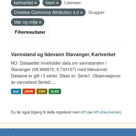
kartverket
havn
Lisenser:
Creative Commons Attribution 4.0
Grupper:
Vær og miljø
Filterresultater
Vannstand og tidevann Stavanger, Kartverket
NO: Datasettet inneholder data om vannstanden i
Stavanger (58,969975, 5,733107) med tidevannet.
Dataene er gitt i 3 serier. Disse er: Serie1: Observasjoner
av vannstand Serie2:...
text
JSON
CSV
XLSX
Du får også tilgang til dette registeret med
API
(se
API-dokumenter
).