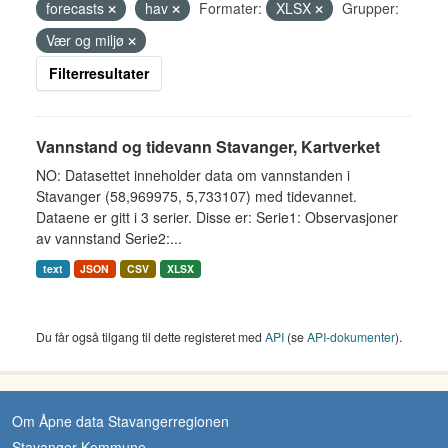
forecasts
hav
Formater:
XLSX
Grupper:
Vær og miljø
Filterresultater
Vannstand og tidevann Stavanger, Kartverket
NO: Datasettet inneholder data om vannstanden i
Stavanger (58,969975, 5,733107) med tidevannet.
Dataene er gitt i 3 serier. Disse er: Serie1: Observasjoner
av vannstand Serie2:...
text
JSON
CSV
XLSX
Du får også tilgang til dette registeret med
API
(se
API-dokumenter
).
Om Åpne data Stavangerregionen
Stavanger Kommune