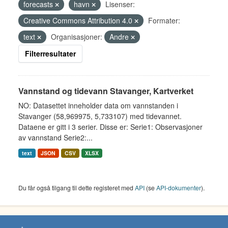
forecasts
havn
Lisenser:
Creative Commons Attribution 4.0
Formater:
text
Organisasjoner:
Andre
Filterresultater
Vannstand og tidevann Stavanger, Kartverket
NO: Datasettet inneholder data om vannstanden i
Stavanger (58,969975, 5,733107) med tidevannet.
Dataene er gitt i 3 serier. Disse er: Serie1: Observasjoner
av vannstand Serie2:...
text
JSON
CSV
XLSX
Du får også tilgang til dette registeret med
API
(se
API-dokumenter
).