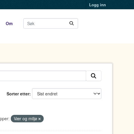
Logg inn
Om
Sorter etter
pper:
Vær og miljø