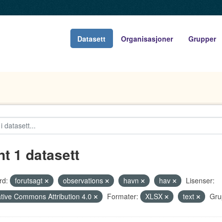
Datasett
Organisasjoner
Grupper
nt 1 datasett
rd:
forutsagt
observations
havn
hav
Lisenser:
tive Commons Attribution 4.0
Formater:
XLSX
text
Gru