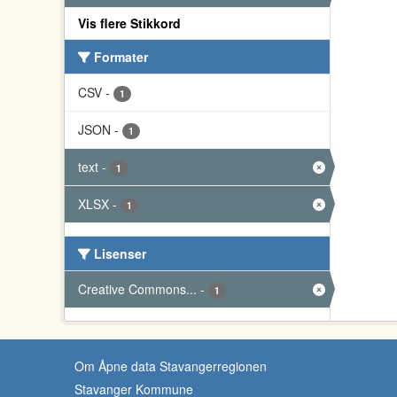
Vis flere Stikkord
Formater
CSV
-
1
JSON
-
1
text
-
1
XLSX
-
1
Lisenser
Creative Commons...
-
1
Om Åpne data Stavangerregionen
Stavanger Kommune