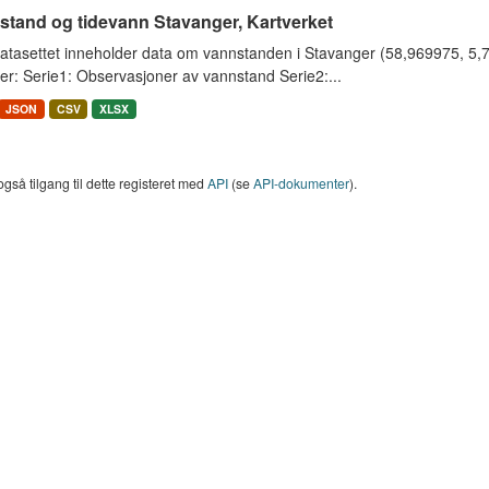
stand og tidevann Stavanger, Kartverket
tasettet inneholder data om vannstanden i Stavanger (58,969975, 5,733
er: Serie1: Observasjoner av vannstand Serie2:...
JSON
CSV
XLSX
også tilgang til dette registeret med
API
(se
API-dokumenter
).