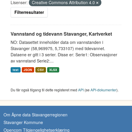
Lisenser:
Creative Commons Attribution 4.0
Filterresultater
Vannstand og tidevann Stavanger, Kartverket
NO: Datasettet inneholder data om vannstanden i
Stavanger (58,969975, 5,733107) med tidevannet.
Dataene er gitt i 3 serier. Disse er: Serie1: Observasjoner
av vannstand Serie2:...
text
JSON
CSV
XLSX
Du får også tilgang til dette registeret med
API
(se
API-dokumenter
).
Om Åpne data Stavangerregionen
Stavanger Kommune
Opencom Tilgjengelighetserklæring