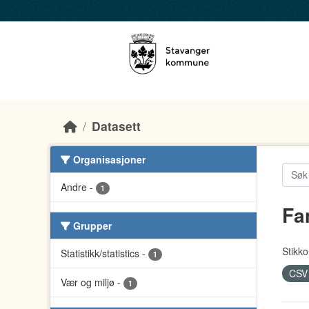
Skip to main content
Datasett
Organisasjoner
Andre
-
1
Fa
Grupper
Stikko
Statistikk/statistics
-
1
CS
Vær og miljø
-
1