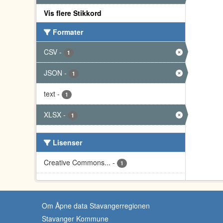
Vis flere Stikkord
Formater
CSV
-
1
JSON
-
1
text
-
1
XLSX
-
1
Lisenser
Creative Commons...
-
1
Om Åpne data Stavangerregionen
Stavanger Kommune