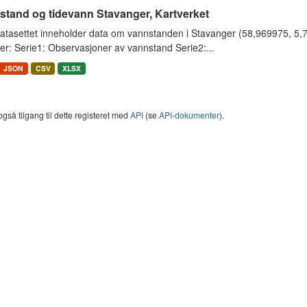
stand og tidevann Stavanger, Kartverket
tasettet inneholder data om vannstanden i Stavanger (58,969975, 5,733
er: Serie1: Observasjoner av vannstand Serie2:...
JSON
CSV
XLSX
også tilgang til dette registeret med
API
(se
API-dokumenter
).