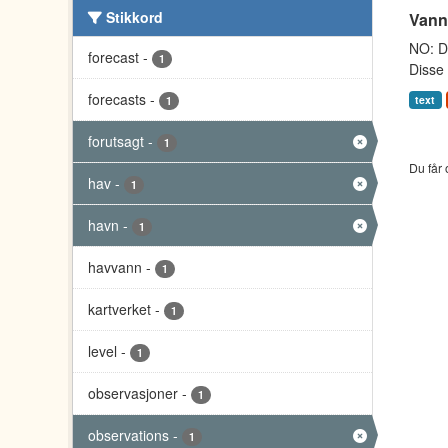
Stikkord
Vann
NO: Da
forecast
-
1
Disse 
forecasts
-
text
1
forutsagt
-
1
Du får 
hav
-
1
havn
-
1
havvann
-
1
kartverket
-
1
level
-
1
observasjoner
-
1
observations
-
1