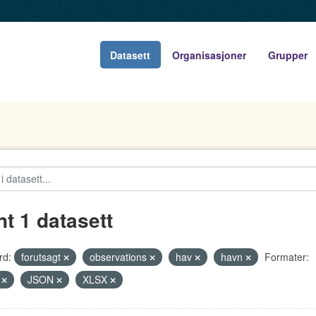
Datasett
Organisasjoner
Grupper
nt 1 datasett
rd:
forutsagt
observations
hav
havn
Formater:
V
JSON
XLSX