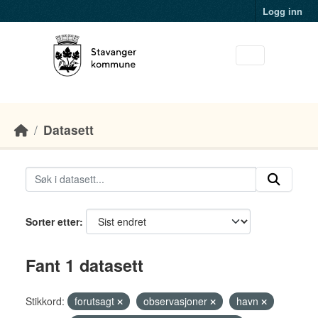
Skip to main content
Logg inn
Datasett
Sorter etter
Fant 1 datasett
Stikkord:
forutsagt
observasjoner
havn