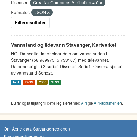
Lisenser:
Creative Commons Attribution 4.0
Formater:
JSON
Filterresultater
Vannstand og tidevann Stavanger, Kartverket
NO: Datasettet inneholder data om vannstanden i
Stavanger (58,969975, 5,733107) med tidevannet.
Dataene er gitt i 3 serier. Disse er: Serie1: Observasjoner
av vannstand Serie2:...
text
JSON
CSV
XLSX
Du får også tilgang til dette registeret med
API
(se
API-dokumenter
).
Om Åpne data Stavangerregionen
Stavanger Kommune