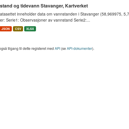
stand og tidevann Stavanger, Kartverket
tasettet inneholder data om vannstanden i Stavanger (58,969975, 5,733
er: Serie1: Observasjoner av vannstand Serie2:...
JSON
CSV
XLSX
også tilgang til dette registeret med
API
(se
API-dokumenter
).