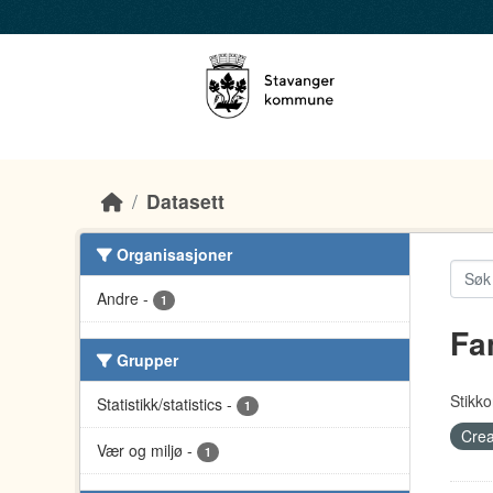
Skip to main content
Datasett
Organisasjoner
Andre
-
1
Fa
Grupper
Stikko
Statistikk/statistics
-
1
Crea
Vær og miljø
-
1