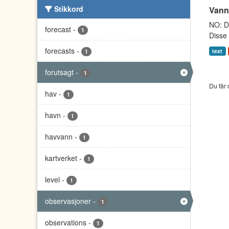
Stikkord
Vann
NO: Da
forecast
-
1
Disse 
forecasts
-
text
1
forutsagt
-
1
Du får 
hav
-
1
havn
-
1
havvann
-
1
kartverket
-
1
level
-
1
observasjoner
-
1
observations
-
1