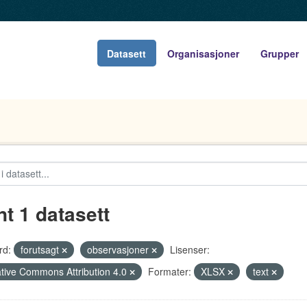
Datasett
Organisasjoner
Grupper
nt 1 datasett
rd:
forutsagt
observasjoner
Lisenser:
tive Commons Attribution 4.0
Formater:
XLSX
text