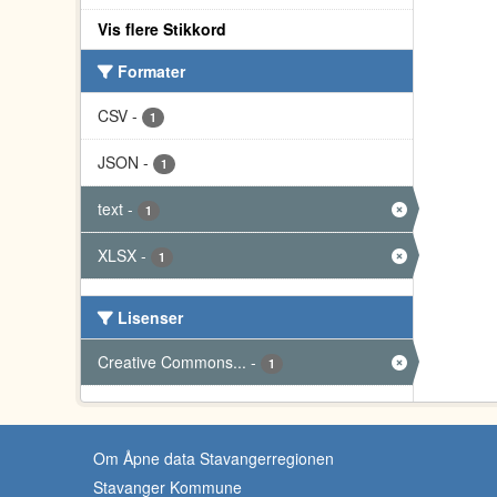
Vis flere Stikkord
Formater
CSV
-
1
JSON
-
1
text
-
1
XLSX
-
1
Lisenser
Creative Commons...
-
1
Om Åpne data Stavangerregionen
Stavanger Kommune