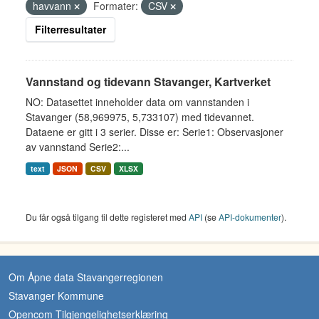
havvann
Formater:
CSV
Filterresultater
Vannstand og tidevann Stavanger, Kartverket
NO: Datasettet inneholder data om vannstanden i
Stavanger (58,969975, 5,733107) med tidevannet.
Dataene er gitt i 3 serier. Disse er: Serie1: Observasjoner
av vannstand Serie2:...
text
JSON
CSV
XLSX
Du får også tilgang til dette registeret med
API
(se
API-dokumenter
).
Om Åpne data Stavangerregionen
Stavanger Kommune
Opencom Tilgjengelighetserklæring