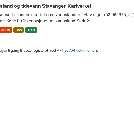
stand og tidevann Stavanger, Kartverket
tasettet inneholder data om vannstanden i Stavanger (58,969975, 5,733
er: Serie1: Observasjoner av vannstand Serie2:...
JSON
CSV
XLSX
også tilgang til dette registeret med
API
(se
API-dokumenter
).