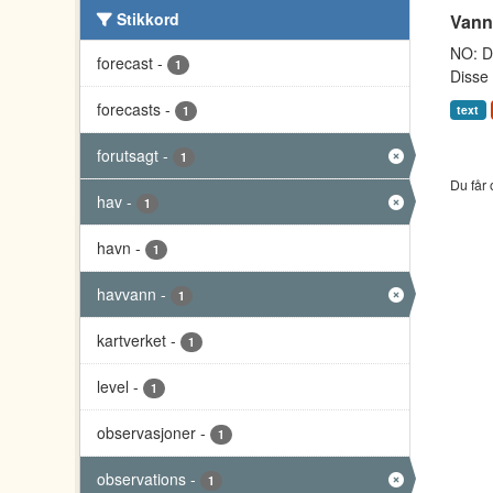
Stikkord
Vann
NO: Da
forecast
-
1
Disse 
forecasts
-
text
1
forutsagt
-
1
Du får 
hav
-
1
havn
-
1
havvann
-
1
kartverket
-
1
level
-
1
observasjoner
-
1
observations
-
1