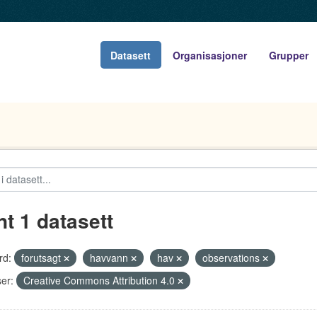
Datasett
Organisasjoner
Grupper
nt 1 datasett
rd:
forutsagt
havvann
hav
observations
er:
Creative Commons Attribution 4.0