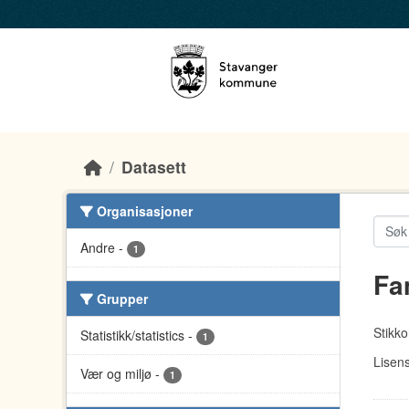
Skip to main content
Datasett
Organisasjoner
Andre
-
1
Fa
Grupper
Stikko
Statistikk/statistics
-
1
Lisens
Vær og miljø
-
1