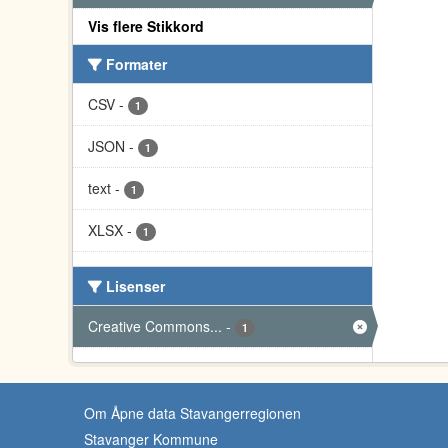
Vis flere Stikkord
Formater
CSV
-
1
JSON
-
1
text
-
1
XLSX
-
1
Lisenser
Creative Commons...
-
1
Om Åpne data Stavangerregionen
Stavanger Kommune