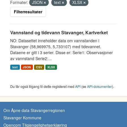
Formater:
JSON
text
XLSX
Filterresultater
Vannstand og tidevann Stavanger, Kartverket
NO: Datasettet inneholder data om vannstanden i
Stavanger (58,969975, 5,733107) med tidevannet.
Dataene er gitt i 3 serier. Disse er: Serie1: Observasjoner
av vannstand Serie2:...
text
JSON
CSV
XLSX
Du får også tilgang til dette registeret med
API
(se
API-dokumenter
).
Om Åpne data Stavangerregionen
Stavanger Kommune
Opencom Tilgjengelighetserklæring