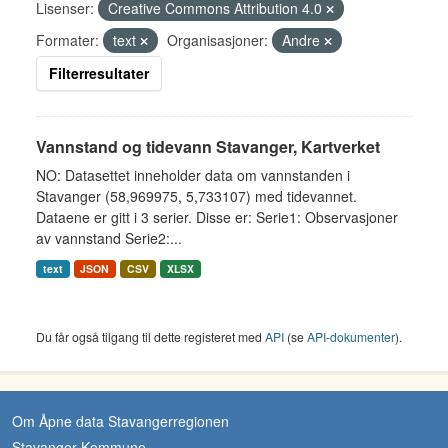
Lisenser:
Creative Commons Attribution 4.0
Formater:
text
Organisasjoner:
Andre
Filterresultater
Vannstand og tidevann Stavanger, Kartverket
NO: Datasettet inneholder data om vannstanden i
Stavanger (58,969975, 5,733107) med tidevannet.
Dataene er gitt i 3 serier. Disse er: Serie1: Observasjoner
av vannstand Serie2:...
text
JSON
CSV
XLSX
Du får også tilgang til dette registeret med
API
(se
API-dokumenter
).
Om Åpne data Stavangerregionen
Stavanger Kommune