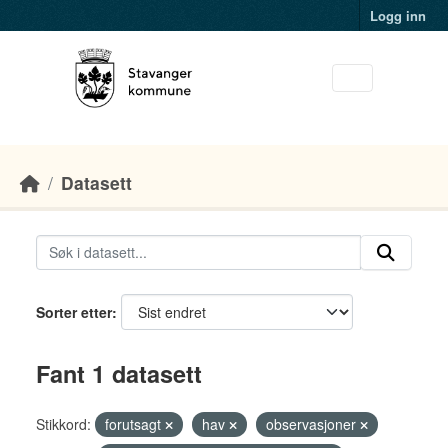
Skip to main content
Logg inn
Datasett
Sorter etter
Fant 1 datasett
Stikkord:
forutsagt
hav
observasjoner