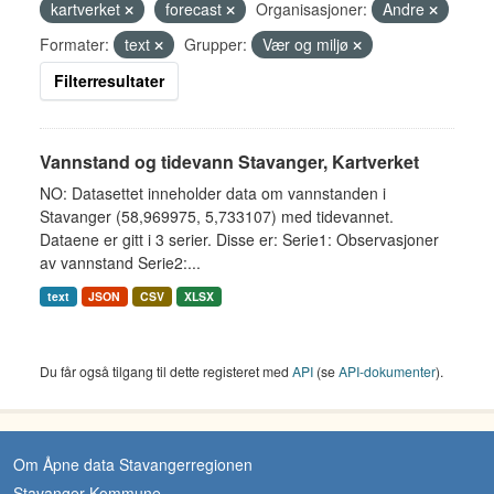
kartverket
forecast
Organisasjoner:
Andre
Formater:
text
Grupper:
Vær og miljø
Filterresultater
Vannstand og tidevann Stavanger, Kartverket
NO: Datasettet inneholder data om vannstanden i
Stavanger (58,969975, 5,733107) med tidevannet.
Dataene er gitt i 3 serier. Disse er: Serie1: Observasjoner
av vannstand Serie2:...
text
JSON
CSV
XLSX
Du får også tilgang til dette registeret med
API
(se
API-dokumenter
).
Om Åpne data Stavangerregionen
Stavanger Kommune