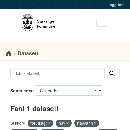
Skip to main content
Logg inn
Datasett
Sorter etter
Fant 1 datasett
Stikkord:
forutsagt
hav
havvann