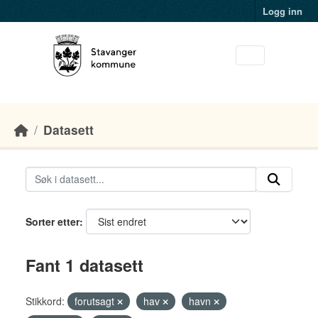
Skip to main content
Logg inn
Datasett
Sorter etter
Fant 1 datasett
Stikkord:
forutsagt
hav
havn