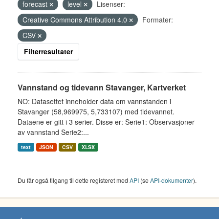
forecast
level
Lisenser:
Creative Commons Attribution 4.0
Formater:
CSV
Filterresultater
Vannstand og tidevann Stavanger, Kartverket
NO: Datasettet inneholder data om vannstanden i
Stavanger (58,969975, 5,733107) med tidevannet.
Dataene er gitt i 3 serier. Disse er: Serie1: Observasjoner
av vannstand Serie2:...
text
JSON
CSV
XLSX
Du får også tilgang til dette registeret med
API
(se
API-dokumenter
).