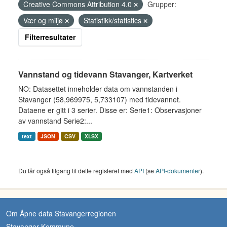
Creative Commons Attribution 4.0
Grupper:
Vær og miljø
Statistikk/statistics
Filterresultater
Vannstand og tidevann Stavanger, Kartverket
NO: Datasettet inneholder data om vannstanden i
Stavanger (58,969975, 5,733107) med tidevannet.
Dataene er gitt i 3 serier. Disse er: Serie1: Observasjoner
av vannstand Serie2:...
text
JSON
CSV
XLSX
Du får også tilgang til dette registeret med
API
(se
API-dokumenter
).
Om Åpne data Stavangerregionen
Stavanger Kommune