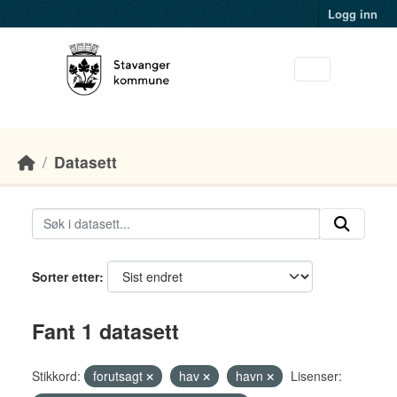
Skip to main content
Logg inn
Datasett
Sorter etter
Fant 1 datasett
Stikkord:
forutsagt
hav
havn
Lisenser: