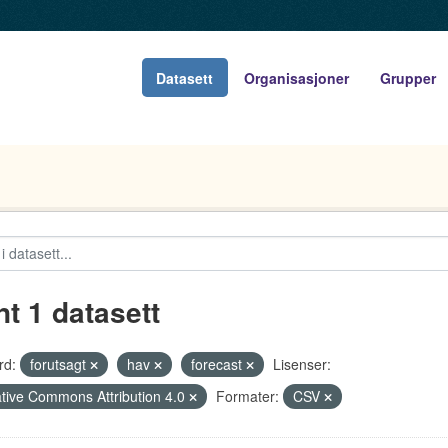
Datasett
Organisasjoner
Grupper
nt 1 datasett
rd:
forutsagt
hav
forecast
Lisenser:
tive Commons Attribution 4.0
Formater:
CSV