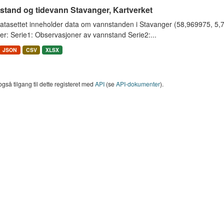
stand og tidevann Stavanger, Kartverket
tasettet inneholder data om vannstanden i Stavanger (58,969975, 5,733
er: Serie1: Observasjoner av vannstand Serie2:...
JSON
CSV
XLSX
også tilgang til dette registeret med
API
(se
API-dokumenter
).