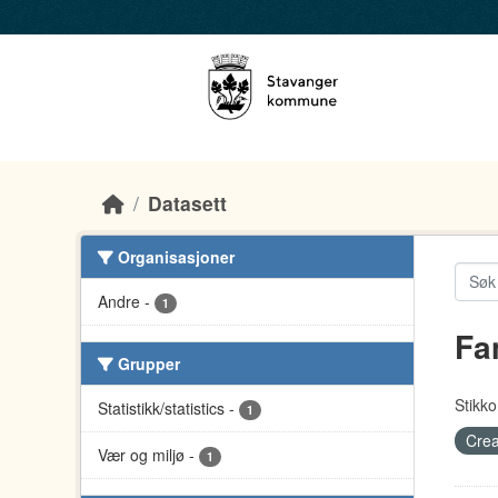
Skip to main content
Datasett
Organisasjoner
Andre
-
1
Fa
Grupper
Stikko
Statistikk/statistics
-
1
Crea
Vær og miljø
-
1