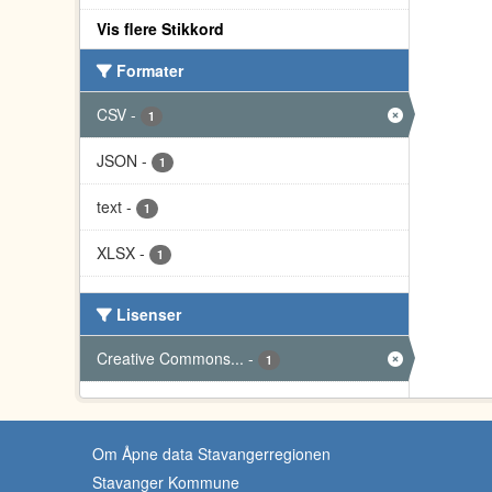
Vis flere Stikkord
Formater
CSV
-
1
JSON
-
1
text
-
1
XLSX
-
1
Lisenser
Creative Commons...
-
1
Om Åpne data Stavangerregionen
Stavanger Kommune