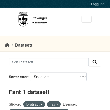
Skip to main content
Logg inn
Datasett
Sorter etter
Fant 1 datasett
Stikkord:
forutsagt
hav
Lisenser: