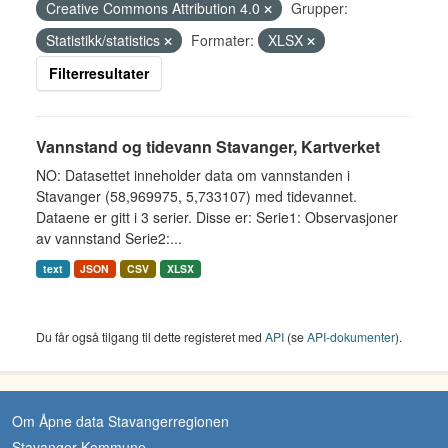
Creative Commons Attribution 4.0
Grupper:
Statistikk/statistics
Formater:
XLSX
Filterresultater
Vannstand og tidevann Stavanger, Kartverket
NO: Datasettet inneholder data om vannstanden i
Stavanger (58,969975, 5,733107) med tidevannet.
Dataene er gitt i 3 serier. Disse er: Serie1: Observasjoner
av vannstand Serie2:...
text
JSON
CSV
XLSX
Du får også tilgang til dette registeret med
API
(se
API-dokumenter
).
Om Åpne data Stavangerregionen
Stavanger Kommune