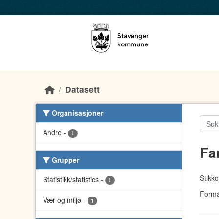
Skip to main content
Datasett
Organisasjoner
Andre
-
1
Fa
Grupper
Stikko
Statistikk/statistics
-
1
Forma
Vær og miljø
-
1