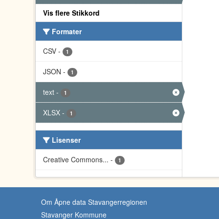
Vis flere Stikkord
Formater
CSV
-
1
JSON
-
1
text
-
1
XLSX
-
1
Lisenser
Creative Commons...
-
1
Om Åpne data Stavangerregionen
Stavanger Kommune