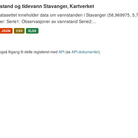
stand og tidevann Stavanger, Kartverket
tasettet inneholder data om vannstanden i Stavanger (58,969975, 5,733
er: Serie1: Observasjoner av vannstand Serie2:...
JSON
CSV
XLSX
også tilgang til dette registeret med
API
(se
API-dokumenter
).