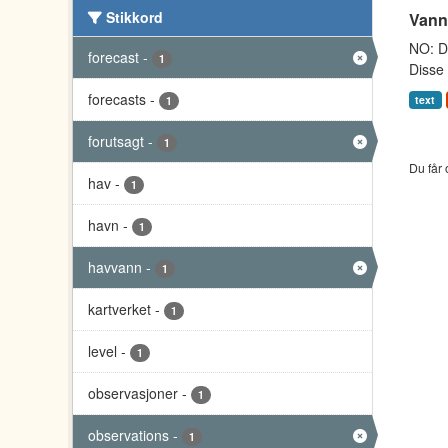
Stikkord
Vann
NO: Da
forecast
-
1
Disse 
forecasts
-
text
1
forutsagt
-
1
Du får 
hav
-
1
havn
-
1
havvann
-
1
kartverket
-
1
level
-
1
observasjoner
-
1
observations
-
1