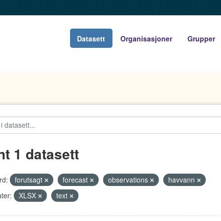
Datasett
Organisasjoner
Grupper
nt 1 datasett
rd:
forutsagt
forecast
observations
havvann
ter:
XLSX
text